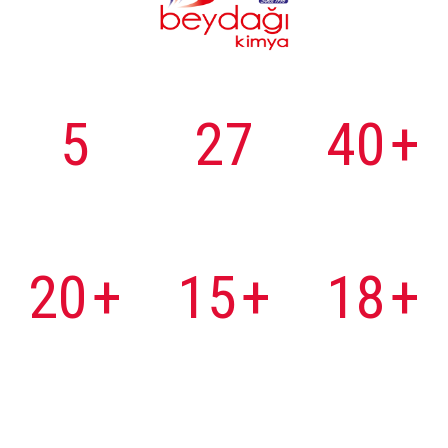
Rakamlarla
5
27
40
+
Farklı
Yıllık Deneyim
Toplam
Şirket
Çalışan
20
+
15
+
18
+
Kadın
Mühendis
Ülkeye
Çalışan
Çalışan
İhracat